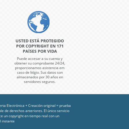
USTED ESTÁ PROTEGIDO
POR COPYRIGHT EN 171
PAÍSES POR VIDA
Puede accesar a su cuenta y
obtener su comprobante 24/24,
proporcionamos asistencia em
caso de litígio. Sus datos son
almacenados por 30 años en
servidores seguros.
erta Electrónica + Creación original = prueba
ble de derechos anteriores. El único servicio
ce un copyright en tiempo real con un
l instante