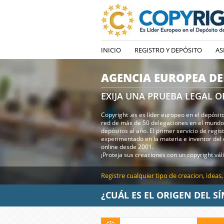
INICIO
REGISTRO Y DEPÓSITO
AS
AGENCIA EUROPEA DE
EXIJA UNA PRUEBA LEGAL O
Copyright .es es líder europeo en el depósit
red de más de 50 delegaciones en el mundo 
depósitos al año. El primer servicio de regis
experimentado en la materia e inventor del 
online desde 2001.
¡Proteja sus creaciones con un copyright vál
Registre cualquier tipo de creacion, ideas
¿CUÁL ES EL ORIGEN DEL S