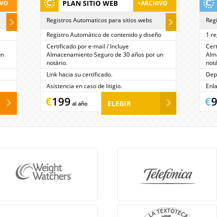
PLAN SITIO WEB
IVO
+ARCHIVO
Registros Automaticos para sitios webs
Regi
Registro Automático de contenido y diseño
1 re
Certificado por e-mail / Incluye
Cert
un
Almacenamiento Seguro de 30 años por un
Alm
notário.
notá
Link hacia su certificado.
Depó
Asistencia en caso de litigio.
Enla
€
199
€
ELEGIR
al año