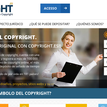
ACESSO
PECTO JURÍDICO
¿QUÉ SE PUEDE DEPOSITAR?
¿QUIÉNES SOMOS?
L COPYRIGHT.
RIGINAL CON COPYRIGHT.ES!!
o de copyright, cuenta con una
y registra a más de 100 000
tro de copyright online, el más
depósito de sellado de tiempo
ido de por vida en 181 países!
, diseños, proyectos, sitios webs y su contenido
ÍMBOLO DEL COPYRIGHT?