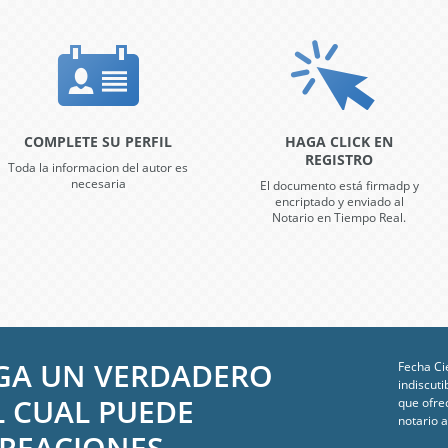
COMPLETE SU PERFIL
HAGA CLICK EN
REGISTRO
Toda la informacion del autor es
necesaria
El documento está firmadp y
encriptado y enviado al
Notario en Tiempo Real.
NGA UN VERDADERO
Fecha Ci
indiscuti
L CUAL PUEDE
que ofre
notario a
CREACIONES