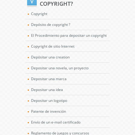
COPYRIGHT?
Copyright
Depósito de copyright ?
El Procedimiento para depositar un copyright
Copyright de sitio Internet
Depósitar una creation
Depositar una novela, un proyecto
Depositar una marca
Depositar una idea
Depositar un logotipo
Patente de invención
Envío de un e-mail certificado
Reglamento de juegos y concursos