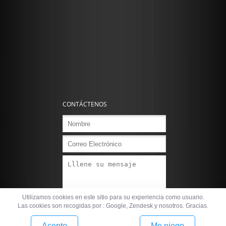
CONTÁCTENOS
Utilizamos cookies en este sitio para su experiencia como usuario.
Las cookies son recogidas por : Google, Zendesk y nosotros. Gracias.
Acepto
Me niego