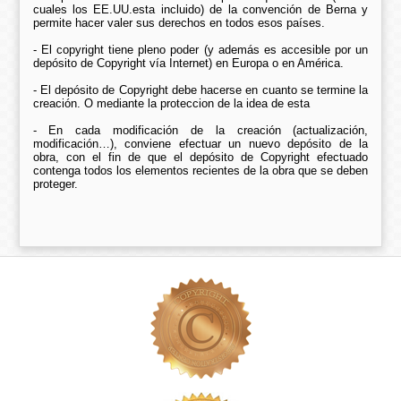
cuales los EE.UU.esta incluido) de la convención de Berna y
permite hacer valer sus derechos en todos esos países.
- El copyright tiene pleno poder (y además es accesible por un
depósito de Copyright vía Internet) en Europa o en América.
- El depósito de Copyright debe hacerse en cuanto se termine la
creación. O mediante la proteccion de la idea de esta
- En cada modificación de la creación (actualización,
modificación…), conviene efectuar un nuevo depósito de la
obra, con el fin de que el depósito de Copyright efectuado
contenga todos los elementos recientes de la obra que se deben
proteger.