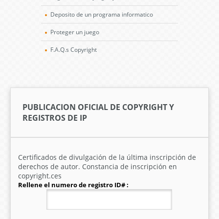
Deposito de un programa informatico
Proteger un juego
F.A.Q.s Copyright
PUBLICACION OFICIAL DE COPYRIGHT Y
REGISTROS DE IP
Certificados de divulgación de la última inscripción de
derechos de autor. Constancia de inscripción en
copyright.ces
Rellene el numero de registro ID# :