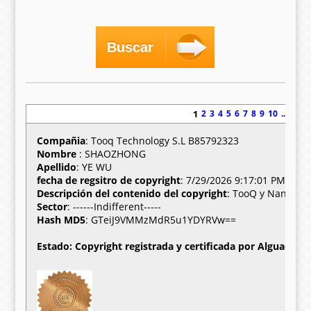
1
2
3
4
5
6
7
8
9
10
...
Compañia
:
Tooq Technology S.L B85792323
Nombre
:
SHAOZHONG
Apellido
:
YE WU
fecha de regsitro de copyright
:
7/29/2026 9:17:01 PM
Descripción del contenido del copyright
:
TooQ y Nanocab
Sector
:
------Indifferent-----
Hash MD5
:
GTeiJ9VMMzMdR5u1YDYRVw==
Estado: Copyright registrada y certificada por Alguacil y 