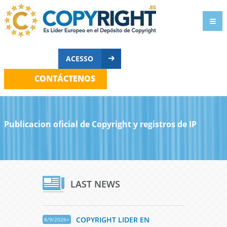
ACESSO
CONTÁCTENOS
Publicacion oficial de Copyright y registros de IP
LAST NEWS
COPYRIGHT LIDER EN
8/9/2026>