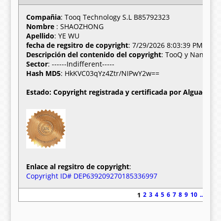
Compañia
:
Tooq Technology S.L B85792323
Nombre
:
SHAOZHONG
Apellido
:
YE WU
fecha de regsitro de copyright
:
7/29/2026 8:03:39 PM
Descripción del contenido del copyright
:
TooQ y Nanocab
Sector
:
------Indifferent-----
Hash MD5
:
HkKVC03qYz4Ztr/NIPwY2w==
Estado: Copyright registrada y certificada por Alguacil y 
Enlace al regsitro de copyright
:
Copyright ID# DEP639209270185336997
1
2
3
4
5
6
7
8
9
10
...