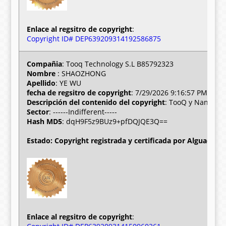
Enlace al regsitro de copyright
:
Copyright ID# DEP639209314192586875
Compañia
:
Tooq Technology S.L B85792323
Nombre
:
SHAOZHONG
Apellido
:
YE WU
fecha de regsitro de copyright
:
7/29/2026 9:16:57 PM
Descripción del contenido del copyright
:
TooQ y Nanocab
Sector
:
------Indifferent-----
Hash MD5
:
dqH9F5z9BUz9+pfDQJQE3Q==
Estado: Copyright registrada y certificada por Alguacil y 
Enlace al regsitro de copyright
: