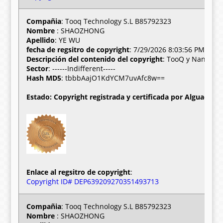
Compañia
:
Tooq Technology S.L B85792323
Nombre
:
SHAOZHONG
Apellido
:
YE WU
fecha de regsitro de copyright
:
7/29/2026 8:03:56 PM
Descripción del contenido del copyright
:
TooQ y Nanocab
Sector
:
------Indifferent-----
Hash MD5
:
tbbbAajO1KdYCM7uvAfc8w==
Estado: Copyright registrada y certificada por Alguacil y 
Enlace al regsitro de copyright
:
Copyright ID# DEP639209270351493713
Compañia
:
Tooq Technology S.L B85792323
Nombre
:
SHAOZHONG