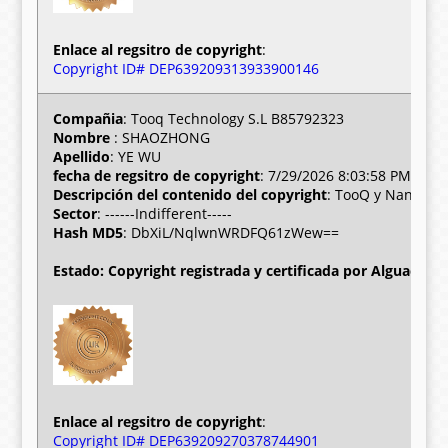
Enlace al regsitro de copyright
:
Copyright ID# DEP639209313933900146
Compañia
:
Tooq Technology S.L B85792323
Nombre
:
SHAOZHONG
Apellido
:
YE WU
fecha de regsitro de copyright
:
7/29/2026 8:03:58 PM
Descripción del contenido del copyright
:
TooQ y Nanocab
Sector
:
------Indifferent-----
Hash MD5
:
DbXiL/NqlwnWRDFQ61zWew==
Estado: Copyright registrada y certificada por Alguacil y 
Enlace al regsitro de copyright
:
Copyright ID# DEP639209270378744901