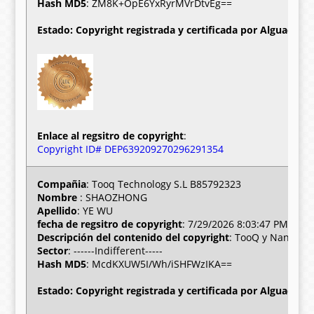
Hash MD5
:
ZM8K+OpE6YxRyrMVrDtvEg==
Estado: Copyright registrada y certificada por Alguacil y 
Enlace al regsitro de copyright
:
Copyright ID# DEP639209270296291354
Compañia
:
Tooq Technology S.L B85792323
Nombre
:
SHAOZHONG
Apellido
:
YE WU
fecha de regsitro de copyright
:
7/29/2026 8:03:47 PM
Descripción del contenido del copyright
:
TooQ y Nanocab
Sector
:
------Indifferent-----
Hash MD5
:
McdKXUW5I/Wh/iSHFWzIKA==
Estado: Copyright registrada y certificada por Alguacil y 