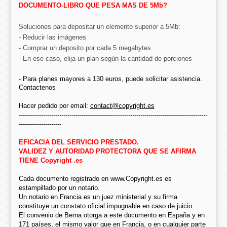
DOCUMENTO-LIBRO QUE PESA MAS DE 5Mb?
Soluciones para depositar un elemento superior a 5Mb:
- Reducir las imágenes
- Comprar un deposito por cada 5 megabytes
- En ese caso, elija un plan según la cantidad de porciones
- Para planes mayores a 130 euros, puede solicitar asistencia.
Contactenos
Hacer pedido por email:
contact@copyright.es
---------------------------------------------------------------------------------------------
---------------------
EFICACIA DEL SERVICIO PRESTADO.
VALIDEZ Y AUTORIDAD PROTECTORA QUE SE AFIRMA
TIENE Copyright .es
Cada documento registrado en www.Copyright.es es
estampillado por un notario.
Un notario en Francia es un juez ministerial y su firma
constituye un constato oficial impugnable en caso de juicio.
El convenio de Berna otorga a este documento en España y en
171 países, el mismo valor que en Francia, o en cualquier parte