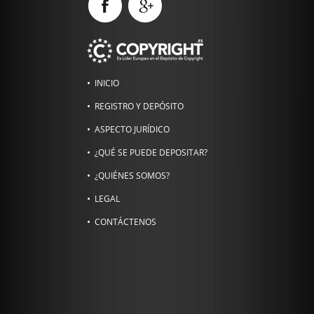
INICIO
REGISTRO Y DEPÓSITO
ASPECTO JURÍDICO
¿QUÉ SE PUEDE DEPOSITAR?
¿QUIÉNES SOMOS?
LEGAL
CONTÁCTENOS