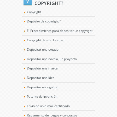
COPYRIGHT?
Copyright
Depósito de copyright ?
El Procedimiento para depositar un copyright
Copyright de sitio Internet
Depósitar una creation
Depositar una novela, un proyecto
Depositar una marca
Depositar una idea
Depositar un logotipo
Patente de invención
Envío de un e-mail certificado
Reglamento de juegos y concursos