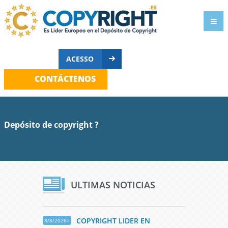
ACESSO
CONTÁCTENOS
Depósito de copyright ?
ULTIMAS NOTICIAS
COPYRIGHT LIDER EN
8/8/2026>