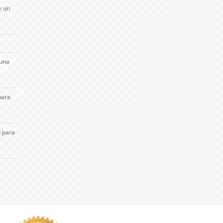
e un
 una
para
n para