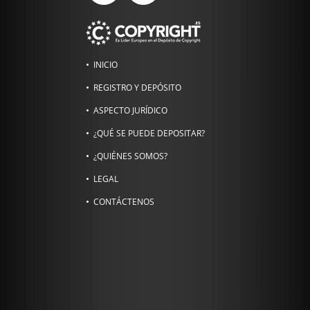
INICIO
REGISTRO Y DEPÓSITO
ASPECTO JURÍDICO
¿QUÉ SE PUEDE DEPOSITAR?
¿QUIÉNES SOMOS?
LEGAL
CONTÁCTENOS