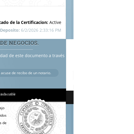
tado de la Certificacion:
Active
 Deposito:
6/2/2026 2:33:16 PM
 DE NEGOCIOS.
cidad de este documento a través
 acuse de recibo de un notario.
a indiscutible
ajo
nidos
s de