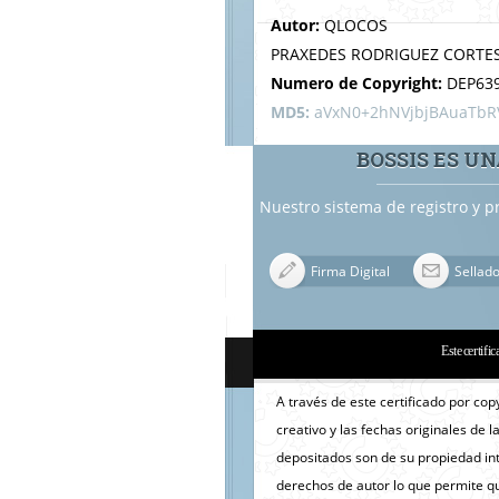
Autor:
QLOCOS
PRAXEDES RODRIGUEZ CORTE
Numero de Copyright:
DEP63
MD5:
aVxN0+2hNVjbjBAuaTbR
BOSSIS ES UN
Nuestro sistema de registro y p
Firma Digital
Sellad
Este certific
A través de este certificado por cop
creativo y las fechas originales de l
depositados son de su propiedad inte
derechos de autor lo que permite qu