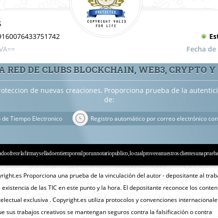
S
9160076433751742
Es
VA==
Fecha de
A RED DE CLUBS BLOCKCHAIN, WEB3, CRYPTO Y
roteccion de nuevas creaciones, Proporciona prueba de la autenti
de:
o de Tiempo Electronico
Registro automático por correo electrónico con
ado ofrece la firma y sellado en tiempo real por un notario publico, lo cual provee a nuestros clientes una prueb
yright.es Proporciona una prueba de la vinculación del autor - depositante al trab
a existencia de las TIC en este punto y la hora. El depositante reconoce los conte
lectual exclusiva . Copyright.es utiliza protocolos y convenciones internacionale
e sus trabajos creativos se mantengan seguros contra la falsificación o contra