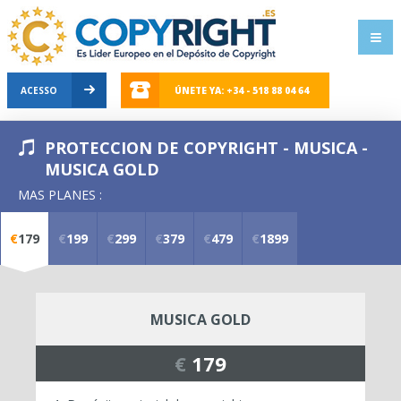
ACESSO
ÚNETE YA: +34 - 518 88 04 64
PROTECCION DE COPYRIGHT - MUSICA -
MUSICA GOLD
MAS PLANES :
€
179
€
199
€
299
€
379
€
479
€
1899
MUSICA GOLD
€
179