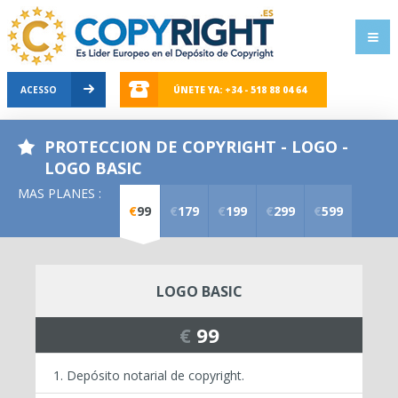
ACESSO
ÚNETE YA: +34 - 518 88 04 64
PROTECCION DE COPYRIGHT - LOGO -
LOGO BASIC
MAS PLANES :
€
99
€
179
€
199
€
299
€
599
LOGO BASIC
€
99
Depósito notarial de copyright.