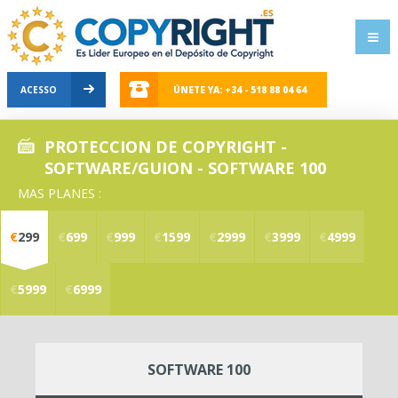
ACESSO
ÚNETE YA: +34 - 518 88 04 64
PROTECCION DE COPYRIGHT -
SOFTWARE/GUION - SOFTWARE 100
MAS PLANES :
€
299
€
699
€
999
€
1599
€
2999
€
3999
€
4999
€
5999
€
6999
SOFTWARE 100