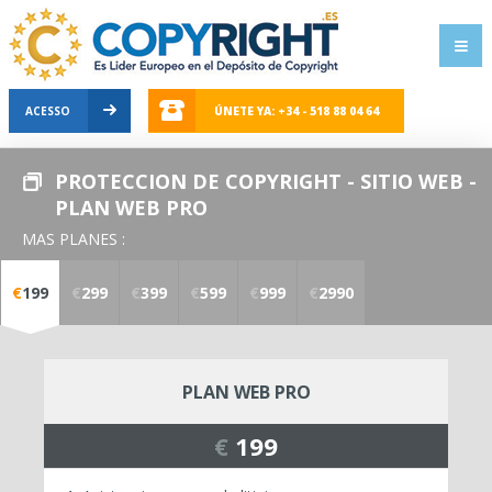
ACESSO
ÚNETE YA: +34 - 518 88 04 64
PROTECCION DE COPYRIGHT - SITIO WEB -
PLAN WEB PRO
MAS PLANES :
€
199
€
299
€
399
€
599
€
999
€
2990
PLAN WEB PRO
€
199