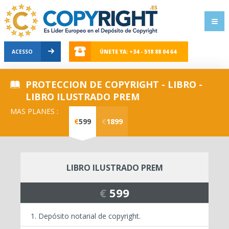
ACESSO
ÚNETE YA: +34 - 518 88 04 64
PROTECCION DE COPYRIGHT - LIBRO -
LIBRO ILUSTRADO PREM
MAS PLANES :
€
599
€
1899
LIBRO ILUSTRADO PREM
€
599
Depósito notarial de copyright.