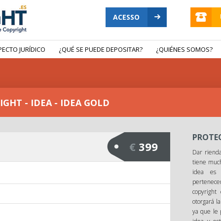
ACESSO
PECTO JURÍDICO
¿QUÉ SE PUEDE DEPOSITAR?
¿QUIÉNES SOMOS?
GHT - IDEA - IDEA GOLD
PROTEC
€
399
Dar rienda
tiene much
idea es 
pertenecer
copyright
otorgará l
ya que le 