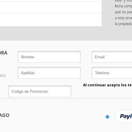
idea y es
fecha comp
que no pue
a esta pr
la propieda
ORA
ios
Al continuar acepto los t
PAGO