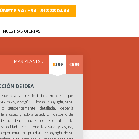
ÚNETE YA: +34 - 518 88 04 64
NUESTRAS OFERTAS
MAS PLANES :
€
399
€
599
CIÓN DE IDEA
 suelta a su creatividad quiere decir que
as ideas, y según la ley de copyright, si su
lo suficientemente detallada, debería
le a usted y sólo a usted. Un depósito de
 de su idea minuciosamente detallada le
a capacidad de mantenerla a salvo y segura,
proporciona una prueba de copyright de su