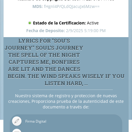
MD5:
fHgnl4P/QLdQJacuJx6Mzw==
Estado de la Certificacion:
Active
Fecha de Deposito:
2/9/2025 5:19:00 PM
LYRICS FOR "SOU'S
JOURNEY" SOUL’S JOURNEY
THE SPELL OF THE NIGHT
CAPTURES ME, BONFIRES
ARE LIT AND THE DANCES
BEGIN. THE WIND SPEAKS WISELY IF YOU
LISTEN HARD, ...
Nuestro sistema de registro y proteccion de nuevas
creaciones, Proporciona prueba de la autenticidad de este
documento a través de:
Firma Digital