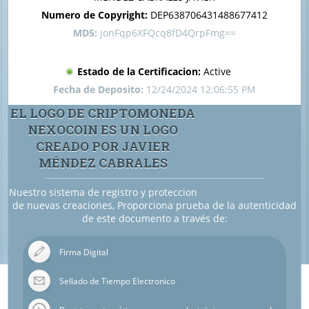
Numero de Copyright:
DEP638706431488677412
MD5:
jonFqp6XFQcq8fD4QrpFmg==
Estado de la Certificacion:
Active
Fecha de Deposito:
12/24/2024 12:06:55 PM
EL LOGO DE CRIPTOMONEDA
NEXOCOIN ES UN LOGO
CREADO POR JAVIER
MÉNDEZ CABRALES
Nuestro sistema de registro y proteccion
de nuevas creaciones, Proporciona prueba de la autenticidad
de este documento a través de:
Firma Digital
Sellado de Tiempo Electronico