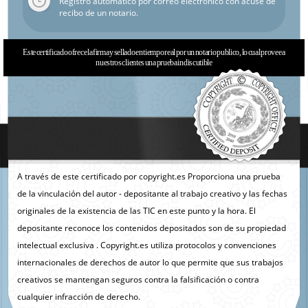
Registro automático por correo electrónico con acuse de
recibo de un notario.
Este certificado ofrece la firma y sellado en tiempo real por un notario publico, lo cual provee a
nuestros clientes una prueba indiscutible
A través de este certificado por copyright.es Proporciona una prueba
de la vinculación del autor - depositante al trabajo creativo y las fechas
originales de la existencia de las TIC en este punto y la hora. El
depositante reconoce los contenidos depositados son de su propiedad
intelectual exclusiva . Copyright.es utiliza protocolos y convenciones
internacionales de derechos de autor lo que permite que sus trabajos
creativos se mantengan seguros contra la falsificación o contra
cualquier infracción de derecho.