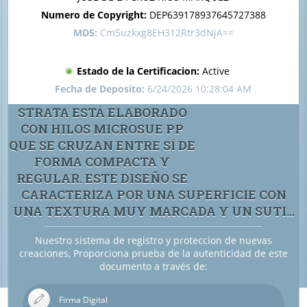
Numero de Copyright:
DEP639178937645727388
MD5:
Cm5uzkxg8EH312Rtr3dNjA==
Estado de la Certificacion:
Active
Fecha de Deposito:
6/24/2026 10:28:04 AM
STRATA ESTÁ ELABORADO
CON HILOS MICROSUE PP
QUE SE CRUZAN ENTRE SÍ DE
FORMA COMPACTA Y
REGULAR. ESTE DISEÑO SE
CARACTERIZA POR UNA SUPERFICIE CON
UNA TEXTURA MUY MARCADA Y UN SUTI...
Nuestro sistema de registro y proteccion de nuevas
creaciones, Proporciona prueba de la autenticidad de este
documento a través de:
Firma Digital