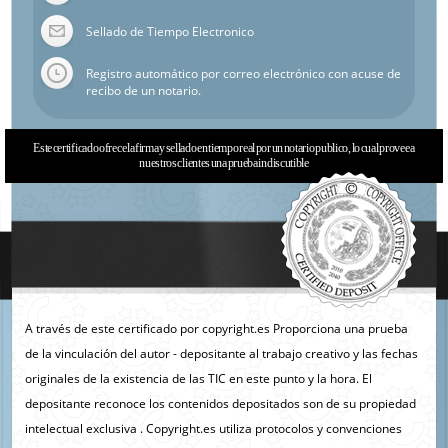
Sellado de Tiempo Electronico
Registro automático por correo electrónico con acuse de
recibo de un notario.
Este certificado ofrece la firma y sellado en tiempo real por un notario publico, lo cual provee a
nuestros clientes una prueba indiscutible
A través de este certificado por copyright.es Proporciona una prueba
de la vinculación del autor - depositante al trabajo creativo y las fechas
originales de la existencia de las TIC en este punto y la hora. El
depositante reconoce los contenidos depositados son de su propiedad
intelectual exclusiva . Copyright.es utiliza protocolos y convenciones