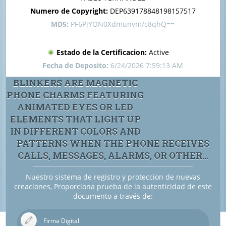
Numero de Copyright:
DEP639178848198157517
MD5:
PF6PjYON0Xdmunvm/c8qhQ==
Estado de la Certificacion:
Active
Fecha de Deposito:
6/24/2026 7:59:13 AM
BLINKERS ARE MAGNETIC
PHONE CHARMS FEATURING
ANIMATED EYES OR LED
ELEMENTS THAT LIGHT UP
IN DIFFERENT COLORS AND
PATTERNS WHEN THE PHONE RECEIVES
CALLS, MESSAGES, ALARMS, OR OTHER...
Nuestro sistema de registro y proteccion de nuevas
creaciones, Proporciona prueba de la autenticidad de este
documento a través de:
Firma Digital