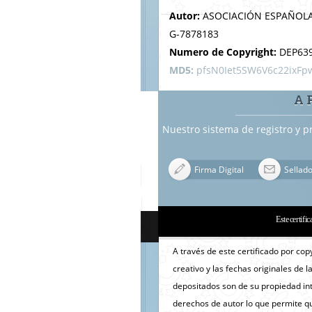
Autor:
ASOCIACIÓN ESPAÑOLA
G-7878183
Numero de Copyright:
DEP63
MD5:
pfsN0Iet5SW6V6c22ixFp
A 
Nuestro sistema de registro y p
Firma Digital
Sellad
Este certific
A través de este certificado por cop
creativo y las fechas originales de l
depositados son de su propiedad inte
derechos de autor lo que permite qu