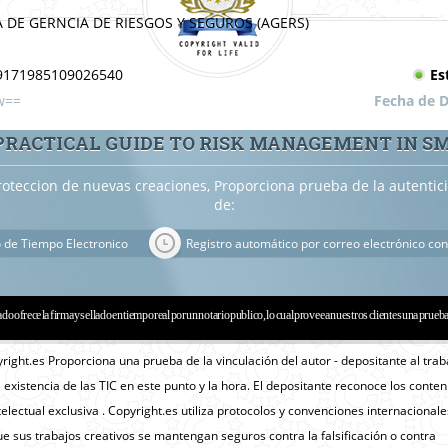
 DE GERNCIA DE RIESGOS Y SEGUROS (AGERS)
9171985109026540
Es
w==
Fecha de D
PRACTICAL GUIDE TO RISK MANAGEMENT IN S
roteccion de nuevas creaciones, Proporciona prueba de la autenti
de:
o de Tiempo Electronico
Registro automático por correo electrónico con
ado ofrece la firma y sellado en tiempo real por un notario publico, lo cual provee a nuestros clientes una prueb
yright.es Proporciona una prueba de la vinculación del autor - depositante al trab
a existencia de las TIC en este punto y la hora. El depositante reconoce los conte
lectual exclusiva . Copyright.es utiliza protocolos y convenciones internacionale
e sus trabajos creativos se mantengan seguros contra la falsificación o contra