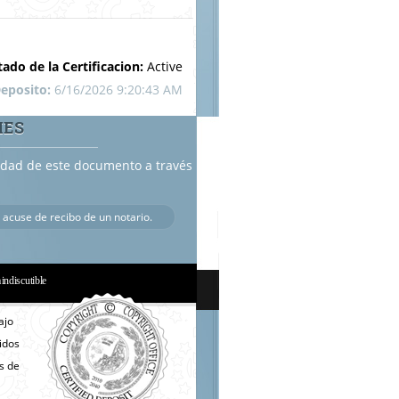
tado de la Certificacion:
Active
eposito:
6/16/2026 9:20:43 AM
MES
cidad de este documento a través
 acuse de recibo de un notario.
a indiscutible
ajo
nidos
s de