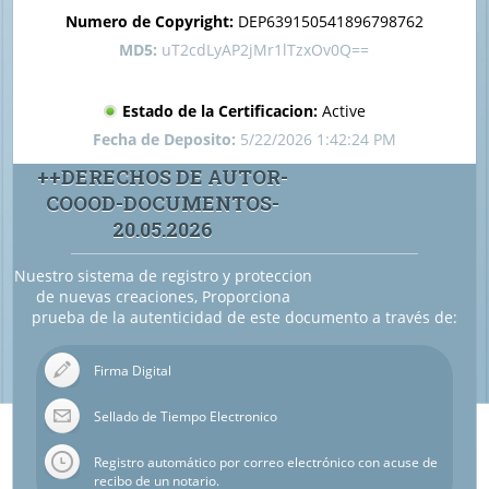
DOCUMENTOS-20.05.2026
Numero de Copyright:
DEP639150541896798762
MD5:
uT2cdLyAP2jMr1lTzxOv0Q==
Estado de la Certificacion:
Active
Fecha de Deposito:
5/22/2026 1:42:24 PM
++DERECHOS DE AUTOR-
COOOD-DOCUMENTOS-
20.05.2026
Nuestro sistema de registro y proteccion
de nuevas creaciones, Proporciona
prueba de la autenticidad de este documento a través de:
Firma Digital
Sellado de Tiempo Electronico
Registro automático por correo electrónico con acuse de
recibo de un notario.