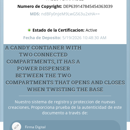
Numero de Copyright:
DEP639147845454363039
MD5:
ndBFy0nJeM9LwG563u2xHA==
Estado de la Certificacion:
Active
Fecha de Deposito:
5/19/2026 10:48:30 AM
A CANDY CONTIANER WITH
TWO CONNECTED
COMPARTMENTS, IT HAS A
POWER DISPENSER
BETWEEN THE TWO
COMPARTMENTS THAT OPENS AND CLOSES
WHEN TWISTING THE BASE
Nuestro sistema de registro y proteccion de nuevas
creaciones, Proporciona prueba de la autenticidad de este
documento a través de:
Firma Digital