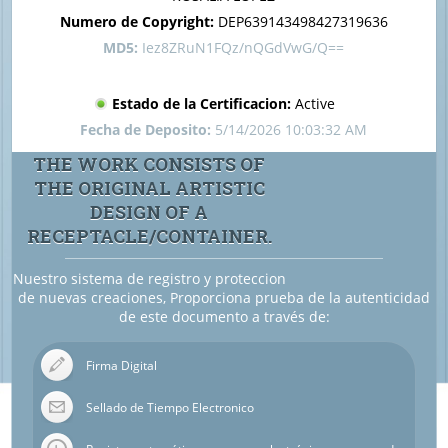
Numero de Copyright:
DEP639143498427319636
MD5:
Iez8ZRuN1FQz/nQGdVwG/Q==
Estado de la Certificacion:
Active
Fecha de Deposito:
5/14/2026 10:03:32 AM
THE WORK CONSISTS OF
THE ORIGINAL ARTISTIC
DESIGN OF A
RECEPTACLE/CONTAINER.
Nuestro sistema de registro y proteccion
de nuevas creaciones, Proporciona prueba de la autenticidad
de este documento a través de:
Firma Digital
Sellado de Tiempo Electronico