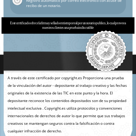
Registro automático por correo electrónico con acuse de
recibo de un notario.
Este certificado ofrece la firma y sellado en tiempo real por un notario publico, lo cual provee a
nuestros clientes una prueba indiscutible
A través de este certificado por copyright.es Proporciona una prueba
de la vinculación del autor - depositante al trabajo creativo y las fechas
originales de la existencia de las TIC en este punto y la hora. El
depositante reconoce los contenidos depositados son de su propiedad
intelectual exclusiva . Copyright.es utiliza protocolos y convenciones
internacionales de derechos de autor lo que permite que sus trabajos
creativos se mantengan seguros contra la falsificación o contra
cualquier infracción de derecho.