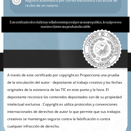
Registro automático por correo electrónico con acuse de
recibo de un notario.
Este certificado ofrece la firma y sellado en tiempo real por un notario publico, lo cual provee a
nuestros clientes una prueba indiscutible
A través de este certificado por copyright.es Proporciona una prueba
de la vinculación del autor - depositante al trabajo creativo y las fechas
originales de la existencia de las TIC en este punto y la hora. El
depositante reconoce los contenidos depositados son de su propiedad
intelectual exclusiva . Copyright.es utiliza protocolos y convenciones
internacionales de derechos de autor lo que permite que sus trabajos
creativos se mantengan seguros contra la falsificación o contra
cualquier infracción de derecho.