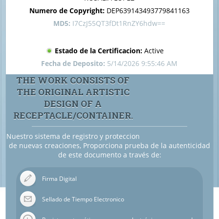
Numero de Copyright:
DEP639143493779841163
MD5:
I7CzJ55QT3fDt1RnZY6hdw==
Estado de la Certificacion:
Active
Fecha de Deposito:
5/14/2026 9:55:46 AM
THE WORK CONSISTS OF
THE ORIGINAL ARTISTIC
DESIGN OF A
RECEPTACLE/CONTAINER.
Nuestro sistema de registro y proteccion
de nuevas creaciones, Proporciona prueba de la autenticidad
de este documento a través de:
Firma Digital
Sellado de Tiempo Electronico