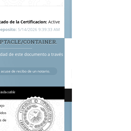
tado de la Certificacion:
Active
eposito:
5/14/2026 9:39:33 AM
EPTACLE/CONTAINER.
cidad de este documento a través
 acuse de recibo de un notario.
a indiscutible
ajo
nidos
s de