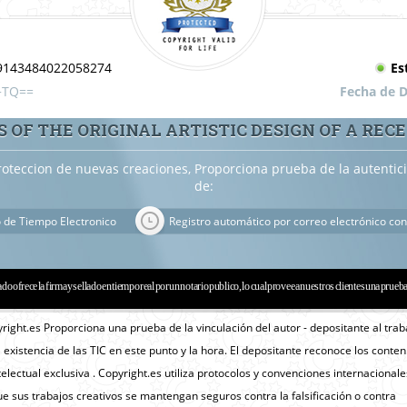
9143484022058274
Es
+TQ==
Fecha de D
 OF THE ORIGINAL ARTISTIC DESIGN OF A REC
roteccion de nuevas creaciones, Proporciona prueba de la autenti
de:
o de Tiempo Electronico
Registro automático por correo electrónico con
ado ofrece la firma y sellado en tiempo real por un notario publico, lo cual provee a nuestros clientes una prueb
yright.es Proporciona una prueba de la vinculación del autor - depositante al trab
a existencia de las TIC en este punto y la hora. El depositante reconoce los conte
lectual exclusiva . Copyright.es utiliza protocolos y convenciones internacionale
e sus trabajos creativos se mantengan seguros contra la falsificación o contra