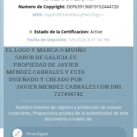
Numero de Copyright:
DEP639136819152444720
MD5:
GypRsREKAVXNzujPwrOSJg==
Estado de la Certificacion:
Active
Fecha de Deposito:
5/6/2026 4:31:34 PM
EL LOGO Y MARCA O MUIÑO
SABOR DE GALICIA ES
PROPIEDAD DE JAVIER
MÉNDEZ CABRALES Y ESTÁ
DISEÑADO Y CREADO POR
JAVIER MÉNDEZ CABRALES CON DNI
72749474Z
Nuestro sistema de registro y proteccion de nuevas
creaciones, Proporciona prueba de la autenticidad de este
documento a través de:
Firma Digital