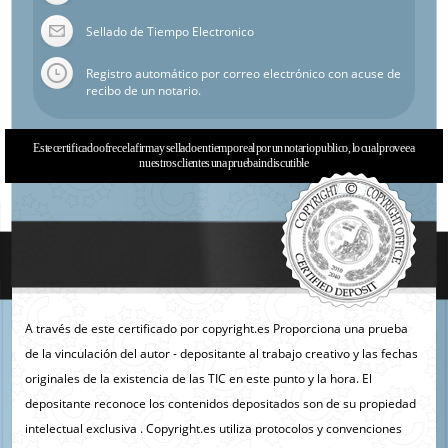
Sellado de Tiempo Electronico
Registro automático por correo electrónico con acuse de
recibo de un notario.
Este certificado ofrece la firma y sellado en tiempo real por un notario publico, lo cual provee a
nuestros clientes una prueba indiscutible
A través de este certificado por copyright.es Proporciona una prueba
de la vinculación del autor - depositante al trabajo creativo y las fechas
originales de la existencia de las TIC en este punto y la hora. El
depositante reconoce los contenidos depositados son de su propiedad
intelectual exclusiva . Copyright.es utiliza protocolos y convenciones