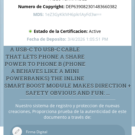
Numero de Copyright:
DEP639082301483660382
MD5:
1eZ3GyKkIVH6pkrlAyFd3w==
Estado de la Certificacion:
Active
Fecha de Deposito:
3/4/2026 1:05:51 PM
A USB-C TO USB-C CABLE
THAT LETS PHONE A SHARE
POWER TO PHONE B (PHONE
A BEHAVES LIKE A MINI
POWERBANKS) THE INLINE
SMART BOOST MODULE MAKES DIRECTION +
SAFETY OBVIOUS AND FUN: ...
Nuestro sistema de registro y proteccion de nuevas
creaciones, Proporciona prueba de la autenticidad de este
documento a través de:
Firma Digital