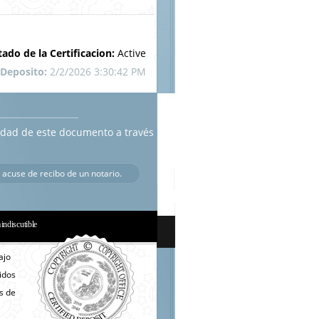
tado de la Certificacion:
Active
 Deposito:
2/2/2026 3:30:42 PM
cidad de este documento a través
 acuse de recibo de un notario.
a indiscutible
ajo
nidos
s de