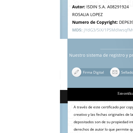
Autor:
ISDIN S.A. A08291924
ROSALIA LOPEZ
Numero de Copyright:
DEP63
MD5:
jYdG3/5iX/1PSMdIwsqf
Nuestro sistema de registro y p
Firma Digital
Sellad
Este certific
A través de este certificado por cop
creativo y las fechas originales de l
depositados son de su propiedad inte
derechos de autor lo que permite qu