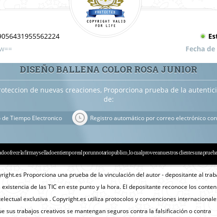
9056431955562224
Es
Mw==
Fecha de
DISEÑO BALLENA COLOR ROSA JUNIOR
roteccion de nuevas creaciones, Proporciona prueba de la autenti
de:
o de Tiempo Electronico
Registro automático por correo electrónico con
ado ofrece la firma y sellado en tiempo real por un notario publico, lo cual provee a nuestros clientes una prueb
yright.es Proporciona una prueba de la vinculación del autor - depositante al trab
a existencia de las TIC en este punto y la hora. El depositante reconoce los conte
lectual exclusiva . Copyright.es utiliza protocolos y convenciones internacionale
e sus trabajos creativos se mantengan seguros contra la falsificación o contra