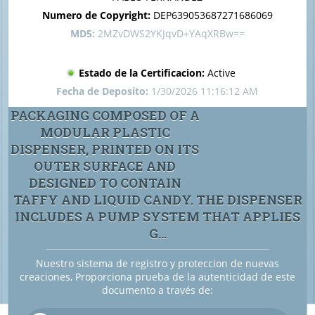
Numero de Copyright:
DEP639053687271686069
MD5:
2MZvDWS2YKJqvD+YAqXRBw==
Estado de la Certificacion:
Active
Fecha de Deposito:
1/30/2026 11:16:12 AM
PACKAGING COMPOSED OF A
MODULAR PLASTIC
DISPENSER, PRINTED ON ITS
OUTER SURFACE AND
DESIGNED TO CONTAIN
TAFFY AND LIQUID CANDY. THE DISPENSER
INCLUDES A PUMP SYSTEM THAT APPLIES
G...
Nuestro sistema de registro y proteccion de nuevas
creaciones, Proporciona prueba de la autenticidad de este
documento a través de: