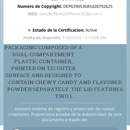
Numero de Copyright:
DEP639053685428792625
MD5:
sXeUNzWmGGPPmnC9CBD+iA==
Estado de la Certificacion:
Active
Fecha de Deposito:
1/30/2026 11:13:08 AM
PACKAGING COMPOSED OF A
DUAL-COMPARTMENT
PLASTIC CONTAINER,
PRINTED ON TIS OUTER
SURFACE AND DESIGNED TO
CONTAIN CHEWY CANDY AND FLAVORED
POWDER SEPARATELY. THE LID FEATURES
TWO I...
Nuestro sistema de registro y proteccion de nuevas
creaciones, Proporciona prueba de la autenticidad de este
documento a través de: