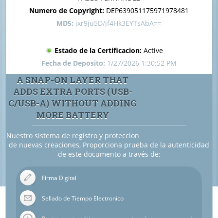
Numero de Copyright:
DEP639051175971978481
MD5:
jxr9ju5D/jf4Hk3EYTsAbA==
Estado de la Certificacion:
Active
Fecha de Deposito:
1/27/2026 1:30:52 PM
A SNAP-ON LAYER THAT
ADDS EXTRA PORTS (USB-
C/USB-A) WITHOUT ADDING
MORE BATTERY
Nuestro sistema de registro y proteccion
de nuevas creaciones, Proporciona prueba de la autenticidad
de este documento a través de:
Firma Digital
Sellado de Tiempo Electronico