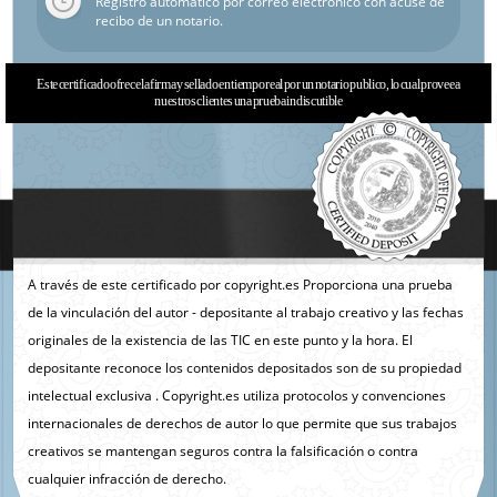
Registro automático por correo electrónico con acuse de
recibo de un notario.
Este certificado ofrece la firma y sellado en tiempo real por un notario publico, lo cual provee a
nuestros clientes una prueba indiscutible
A través de este certificado por copyright.es Proporciona una prueba
de la vinculación del autor - depositante al trabajo creativo y las fechas
originales de la existencia de las TIC en este punto y la hora. El
depositante reconoce los contenidos depositados son de su propiedad
intelectual exclusiva . Copyright.es utiliza protocolos y convenciones
internacionales de derechos de autor lo que permite que sus trabajos
creativos se mantengan seguros contra la falsificación o contra
cualquier infracción de derecho.