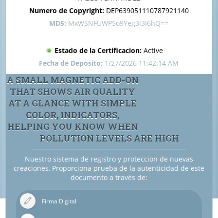
Numero de Copyright:
DEP639051110787921140
MD5:
MxWSNFUWP5o9Yeg3i3I6hQ==
Estado de la Certificacion:
Active
Fecha de Deposito:
1/27/2026 11:42:14 AM
A SMALL MAGNETIC ADD-ON
THAT SHOWS AIR QUALITY
AT A GLANCE WITH SIMPLE
COLOR, INDICATORS,
HELPING YOU KNOW WHEN
POLLUTION LEVELS ARE HIGH
Nuestro sistema de registro y proteccion de nuevas
creaciones, Proporciona prueba de la autenticidad de este
documento a través de:
Firma Digital