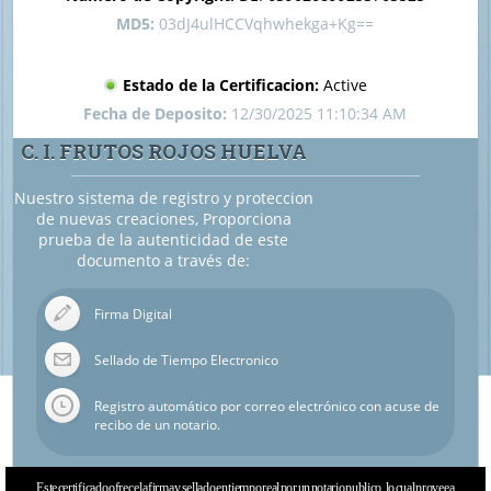
MD5:
03dJ4ulHCCVqhwhekga+Kg==
Estado de la Certificacion:
Active
Fecha de Deposito:
12/30/2025 11:10:34 AM
C. I. FRUTOS ROJOS HUELVA
Nuestro sistema de registro y proteccion
de nuevas creaciones, Proporciona
prueba de la autenticidad de este
documento a través de:
Firma Digital
Sellado de Tiempo Electronico
Registro automático por correo electrónico con acuse de
recibo de un notario.
Este certificado ofrece la firma y sellado en tiempo real por un notario publico, lo cual provee a