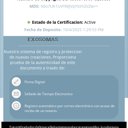
MD5:
9do7UK1UVYMJVqYXzhZvZw==
Estado de la Certificacion:
Active
Fecha de Deposito:
10/4/2025 1:29:53 PM
EXOSOMAS
Nuestro sistema de registro y proteccion
de nuevas creaciones, Proporciona
prueba de la autenticidad de este
documento a través de:
Firma Digital
Sellado de Tiempo Electronico
Registro automático por correo electrónico con acuse de
recibo de un notario.
Este certificado ofrece la firma y sellado en tiempo real por un notario publico, lo cual provee a