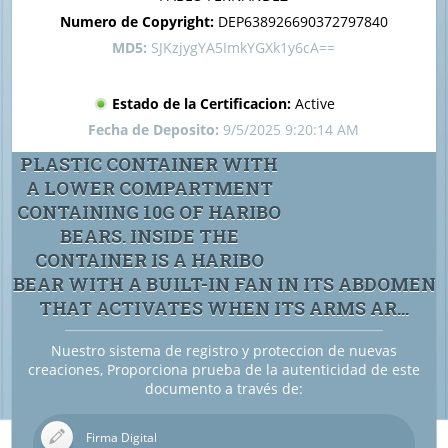
Numero de Copyright:
DEP638926690372797840
MD5:
SJKzjygYA5ImkYGXk1y6cA==
Estado de la Certificacion:
Active
Fecha de Deposito:
9/5/2025 9:20:14 AM
PLASTIC CONTAINER WITH
A LOWER COMPARTMENT
CONTAINING 10G OF HARIBO
BEARS. INSIDE THE
CONTAINER IS A HARIBO
BEAR WITH A BUILT-IN FAN IN ITS ABDOMEN
THAT ACTIVATES WHEN ITS ARMS AR...
Nuestro sistema de registro y proteccion de nuevas
creaciones, Proporciona prueba de la autenticidad de este
documento a través de:
Firma Digital