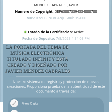
titulado infinity
MENDEZ CABRALES JAVIER
Numero de Copyright:
DEP638873394334888788
MD5:
KzeEBSNFoD4NjuG8ubis9A==
Estado de la Certificacion:
Active
Fecha de Deposito:
7/5/2025 4:54:05 PM
LA PORTADA DEL TEMA DE
MÚSICA ELECTRÓNICA
TITULADO INFINITY ESTÁ
CREADO Y DISEÑADO POR
JAVIER MÉNDEZ CABRALES
Nuestro sistema de registro y proteccion de nuevas
creaciones, Proporciona prueba de la autenticidad de este
documento a través de:
Firma Digital